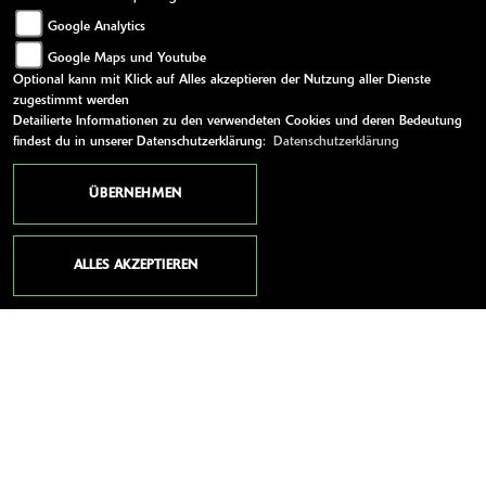
Google Analytics
E-Mail:
kawasaki-heinrich@t-online.de
Google Maps und Youtube
Optional kann mit Klick auf Alles akzeptieren der Nutzung aller Dienste
zugestimmt werden
Detailierte Informationen zu den verwendeten Cookies und deren Bedeutung
ÖFFNUNGSZEITEN
findest du in unserer Datenschutzerklärung:
Datenschutzerklärung
Montag:
geschlossen
ÜBERNEHMEN
Dienstag:
07:30 - 12:00 und 12:45 - 18:00
Mittwoch:
07:30 - 12:00 und 12:45 - 18:00
ALLES AKZEPTIEREN
Donnerstag:
07:30 - 12:00 und 12:45 - 18:00
Freitag:
07:30 - 12:00 und 12:45 - 18:00
Samstag:
08:00 - 13:00
Sonntag:
geschlossen
Telefonisch sind wir ab 8 Uhr erreichbar!