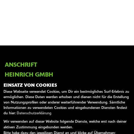
ANSCHRIFT
HEINRICH GMBH
EINSATZ VON COOKIES
Hauptstr. 119-121
Diese Webseite verwendet Cookies, um Dir ein bestmögliches Surf-Erlebnis zu
67365 Schwegenheim
ermöglichen. Diese Daten werden erhoben und dienen nicht für die Erstellung
Deutschland
von Nutzungsprofilen oder anderer weiterführender Verwendung. Sämtliche
Informationen zu verwendeten Cookies und eingebundenen Diensten findest
du hier:
Datenschutzerklärung
Telefon:
0049 (0)6344 / 2323
Wir verwenden auf dieser Website folgende Dienste, welche erst nach deiner
Tel. mobil:
4915256539917
aktiven Zustimmung eingebunden werden.
Website:
http://www.kawasaki-heinrich.de
Bitte hake dazu den jeweiligen Dienst an und klicke auf Übernehmen: